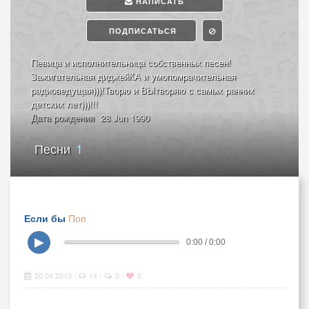
НАПИСАТЬ
ПОДПИСАТЬСЯ
Певица и исполнительница собственных песен!
Зажигательная диджейКА и умопомрачительная
радиоведущая)))!Творю и ВЫтворяю с самых ранних
детских лет)))!!!
Дата рождения
28 Jun 1990
Песни
1
Если бы
Поп
▶
0:00 / 0:00
20.04.2013
14
0
0
|
|
|