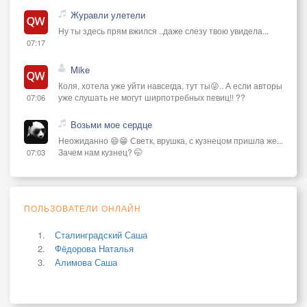
Журавли улетели
Ну ты здесь прям вжился ..даже слезу твою увидела...
07:17
Mike
Коля, хотела уже уйти навсегда, тут ты😜.. А если авторы
уже слушать не могут ширпотребных певиц!! ??
07:06
Возьми мое сердце
Неожиданно 😄😁 Светк, врушка, с кузнецом пришла же...
Зачем нам кузнец? 🤭
07:03
ПОЛЬЗОВАТЕЛИ ОНЛАЙН
Сталинградский Саша
Фёдорова Наталья
Алимова Саша