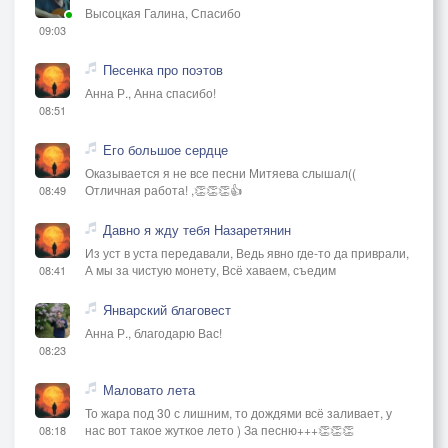
Высоцкая Галина, Спасибо
09:03
Песенка про поэтов
Анна Р., Анна спасибо!
08:51
Его большое сердце
Оказывается я не все песни Митяева слышал((
Отличная работа! ,👏👏👏👍
08:49
Давно я жду тебя Назаретянин
Из уст в уста передавали, Ведь явно где-то да приврали,
А мы за чистую монету, Всё хаваем, съедим
08:41
Январский благовест
Анна Р., благодарю Вас!
08:23
Маловато лета
То жара под 30 с лишним, то дождями всё заливает, у
нас вот такое жуткое лето ) За песню+++👏👏👏
08:18