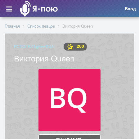
Вход
Главная
Список певцов
Виктория Queen
200
ИСПОЛНИТЕЛЬНИЦА
Виктория Queen