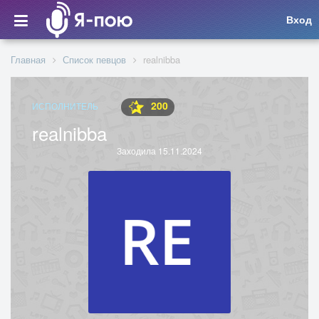
Вход
Главная
Список певцов
realnibba
200
ИСПОЛНИТЕЛЬ
realnibba
Заходила 15.11.2024