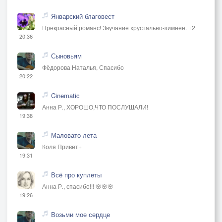
Январский благовест
Прекрасный романс! Звучание хрустально-зимнее. +2
20:36
Сыновьям
Фёдорова Наталья, Спасибо
20:22
Cinematic
Анна Р., ХОРОШО,ЧТО ПОСЛУШАЛИ!
19:38
Маловато лета
Коля Привет+
19:31
Всё про куплеты
Анна Р., спасибо!!! 🌸🌸🌸
19:26
Возьми мое сердце