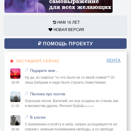
НАМ 15 ЛЕТ
НОВАЯ ВЕРСИЯ
ПОМОЩЬ ПРОЕКТУ
ЛЕНТА
ОБСУЖДАЮТ СЕЙЧАС
Подарите мне...
Ну да, из пафоса "то что было не со мной помню"? От
лица бабушки и надо было строить повествован
22:05
Песенка про поэтов
Хорошая песня, Василий, но она создана из стихов, как
и множество других. Респект!👍👍👍+++++
21:33
В клетке
Стремлению к полёту и небу, скорее ассоциируется не
совсем с земным пониманием свободы, а со свободо
20:46