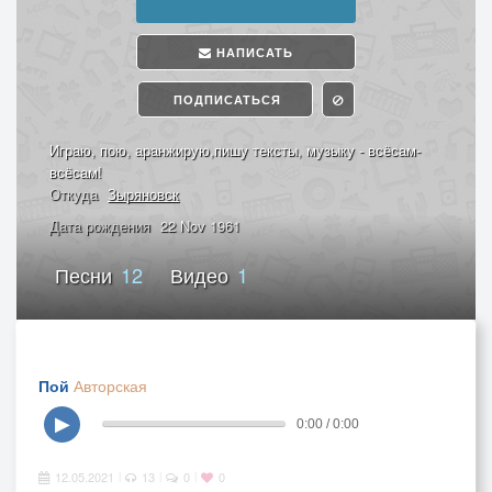
НАПИСАТЬ
ПОДПИСАТЬСЯ
Играю, пою, аранжирую,пишу тексты, музыку - всёсам-
всёсам!
Откуда
Зыряновск
Дата рождения
22 Nov 1961
Песни
12
Видео
1
Пой
Авторская
▶
0:00 / 0:00
12.05.2021
13
0
0
|
|
|