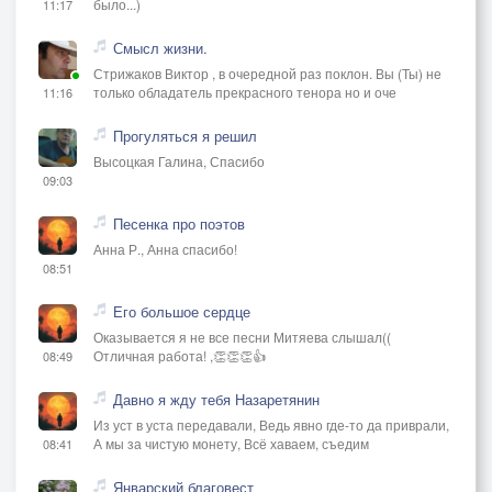
было...)
11:17
Смысл жизни.
Стрижаков Виктор , в очередной раз поклон. Вы (Ты) не
только обладатель прекрасного тенора но и оче
11:16
Прогуляться я решил
Высоцкая Галина, Спасибо
09:03
Песенка про поэтов
Анна Р., Анна спасибо!
08:51
Его большое сердце
Оказывается я не все песни Митяева слышал((
Отличная работа! ,👏👏👏👍
08:49
Давно я жду тебя Назаретянин
Из уст в уста передавали, Ведь явно где-то да приврали,
А мы за чистую монету, Всё хаваем, съедим
08:41
Январский благовест