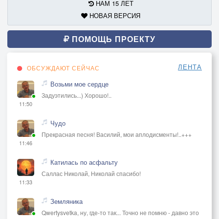
НАМ 15 ЛЕТ
НОВАЯ ВЕРСИЯ
ПОМОЩЬ ПРОЕКТУ
ЛЕНТА
ОБСУЖДАЮТ СЕЙЧАС
Возьми мое сердце
Задуэтились...) Хорошо!..
11:50
Чудо
Прекрасная песня! Василий, мои аплодисменты!..+++
11:46
Катилась по асфальту
Саллас Николай, Николай спасибо!
11:33
Земляника
Qwertysvetka, ну, где-то так... Точно не помню - давно это