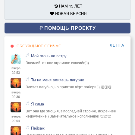
НАМ 15 ЛЕТ
НОВАЯ ВЕРСИЯ
ПОМОЩЬ ПРОЕКТУ
ЛЕНТА
ОБСУЖДАЮТ СЕЙЧАС
Мой огонь на ветру
Василий, от нас огромное спасибо)))
вчера
22:53
Ты на меня влияешь пагубно
Влияет пагубно, но приятно чёрт побери )) 👏👏👏
вчера
22:36
Я сама
Вот она где эмоция, в последней строчке, искреннее
недоумение ) Замечательное исполнение! 👏👏👏
вчера
22:04
Пейзаж
Замечательное исполнение! 👏👏👏 Но немного не