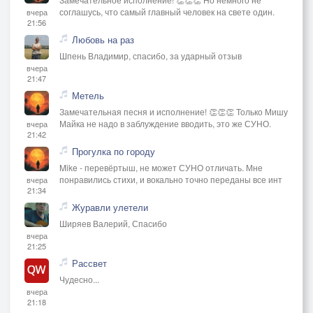
соглашусь, что самый главный человек на свете один.
вчера
21:56
Любовь на раз
Шпень Владимир, спасибо, за ударный отзыв
вчера
21:47
Метель
Замечательная песня и исполнение! 👏👏👏 Только Мишу
Майка не надо в заблуждение вводить, это же СУНО.
вчера
21:42
Прогулка по городу
Mike - перевёртыш, не может СУНО отличать. Мне
понравились стихи, и вокально точно переданы все инт
вчера
21:34
Журавли улетели
Ширяев Валерий, Спасибо
вчера
21:25
Рассвет
Чудесно...
вчера
21:18