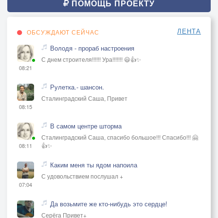
ПОМОЩЬ ПРОЕКТУ
ЛЕНТА
ОБСУЖДАЮТ СЕЙЧАС
Володя - прораб настроения
С днем строителя!!!!!! Ура!!!!!!! 😃👍✨
08:21
Рулетка.- шансон.
Сталинградский Саша, Привет
08:15
В самом центре шторма
Сталинградский Саша, спасибо большое!!! Спасибо!!! 🤗
👍✨
08:11
Каким меня ты ядом напоила
С удовольствием послушал +
07:04
Да возьмите же кто-нибудь это сердце!
Серёга Привет+