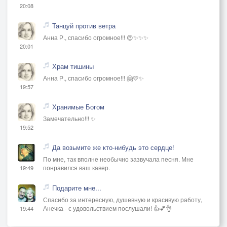
20:08
Танцуй против ветра
Анна Р., спасибо огромное!!! 😍✨✨✨
20:01
Храм тишины
Анна Р., спасибо огромное!!! 🤗💛✨
19:57
Хранимые Богом
Замечательно!!! ✨
19:52
Да возьмите же кто-нибудь это сердце!
По мне, так вполне необычно зазвучала песня. Мне
понравился ваш кавер.
19:49
Подарите мне...
Спасибо за интересную, душевную и красивую работу,
Анечка - с удовольствием послушали! 👍💕👌
19:44