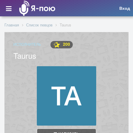
Вход
Главная
Список певцов
Taurus
200
ИСПОЛНИТЕЛЬ
Taurus