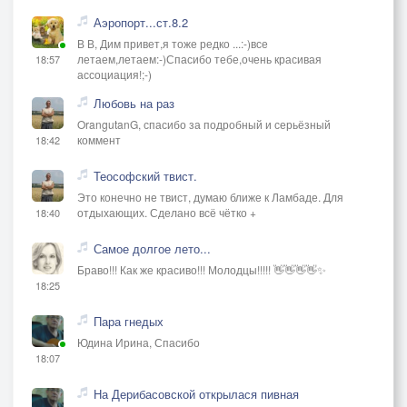
Аэропорт...ст.8.2
В В, Дим привет,я тоже редко ...:-)все
летаем,летаем:-)Спасибо тебе,очень красивая
18:57
ассоциация!;-)
Любовь на раз
OrangutanG, спасибо за подробный и серьёзный
коммент
18:42
Теософский твист.
Это конечно не твист, думаю ближе к Ламбаде. Для
отдыхающих. Сделано всё чётко +
18:40
Самое долгое лето...
Браво!!! Как же красиво!!! Молодцы!!!!! 👋👋👋👋✨
18:25
Пара гнедых
Юдина Ирина, Спасибо
18:07
На Дерибасовской открылася пивная