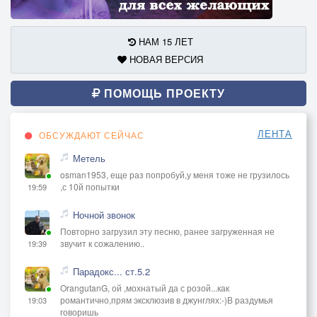
НАМ 15 ЛЕТ
НОВАЯ ВЕРСИЯ
ПОМОЩЬ ПРОЕКТУ
ЛЕНТА
ОБСУЖДАЮТ СЕЙЧАС
Метель
osman1953, еще раз попробуй,у меня тоже не грузилось
,с 10й попытки
19:59
Ночной звонок
Повторно загрузил эту песню, ранее загруженная не
звучит к сожалению..
19:39
Парадокс... ст.5.2
OrangutanG, ой ,мохнатый да с розой...как
романтично,прям эксклюзив в джунглях:-)В раздумья
19:03
говоришь