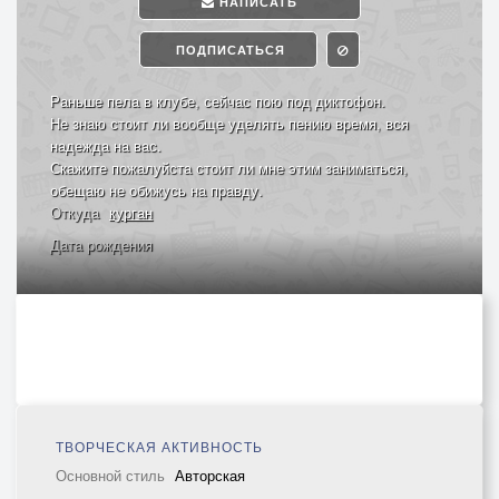
НАПИСАТЬ
ПОДПИСАТЬСЯ
Раньше пела в клубе, сейчас пою под диктофон.
Не знаю стоит ли вообще уделять пению время, вся
надежда на вас.
Скажите пожалуйста стоит ли мне этим заниматься,
обещаю не обижусь на правду.
Откуда
курган
Дата рождения
ТВОРЧЕСКАЯ АКТИВНОСТЬ
Основной стиль
Авторская