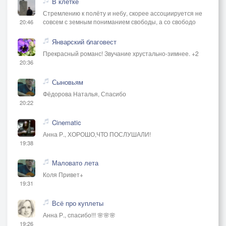
В клетке
Стремлению к полёту и небу, скорее ассоциируется не
совсем с земным пониманием свободы, а со свободо
20:46
Январский благовест
Прекрасный романс! Звучание хрустально-зимнее. +2
20:36
Сыновьям
Фёдорова Наталья, Спасибо
20:22
Cinematic
Анна Р., ХОРОШО,ЧТО ПОСЛУШАЛИ!
19:38
Маловато лета
Коля Привет+
19:31
Всё про куплеты
Анна Р., спасибо!!! 🌸🌸🌸
19:26