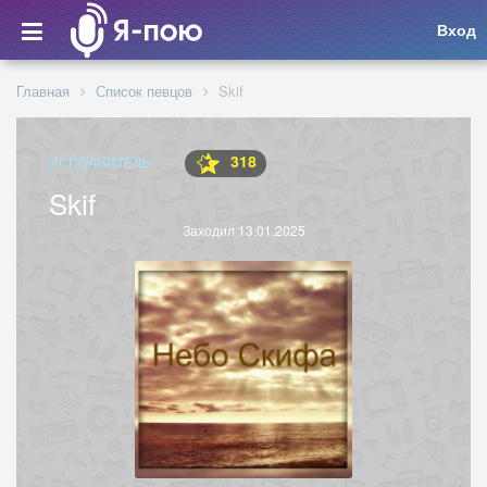
Вход
Главная
Список певцов
Skif
318
ИСПОЛНИТЕЛЬ
Skif
Заходил 13.01.2025