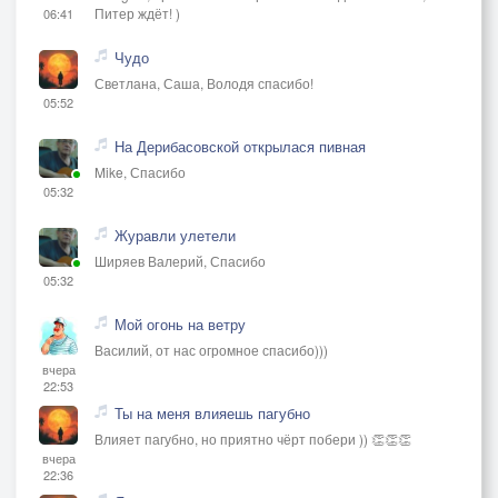
Питер ждёт! )
06:41
Чудо
Светлана, Саша, Володя спасибо!
05:52
На Дерибасовской открылася пивная
Mike, Спасибо
05:32
Журавли улетели
Ширяев Валерий, Спасибо
05:32
Мой огонь на ветру
Василий, от нас огромное спасибо)))
вчера
22:53
Ты на меня влияешь пагубно
Влияет пагубно, но приятно чёрт побери )) 👏👏👏
вчера
22:36