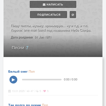
НАПИСАТЬ
ПОДПИСАТЬСЯ
Пишу тексты, музыку, аранжирую... ну и т.д. и т.п.
Короче: one man band под названием Небо Скифа.
Дата рождения
01 Jan 1971
Песни
7
Белый снег
Поп
▶
0:00 / 0:00
13.01.2025
47
5
5
|
|
|
Так долго до осени
Поп