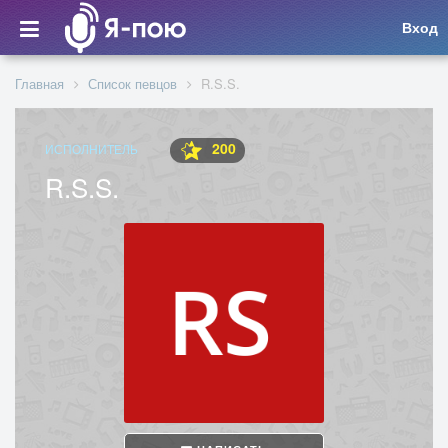
Вход
Главная
Список певцов
R.S.S.
200
ИСПОЛНИТЕЛЬ
R.S.S.