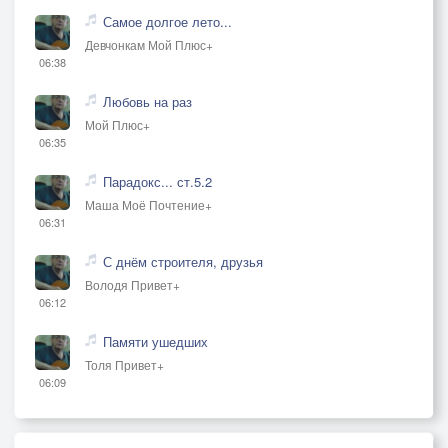
Самое долгое лето...
Девчонкам Мой Плюс+
06:38
Любовь на раз
Мой Плюс+
06:35
Парадокс... ст.5.2
Маша Моё Почтение+
06:31
С днём строителя, друзья
Володя Привет+
06:12
Памяти ушедших
Толя Привет+
06:09