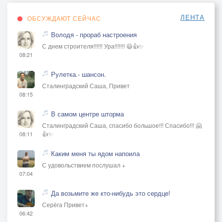
ЛЕНТА
ОБСУЖДАЮТ СЕЙЧАС
Володя - прораб настроения
С днем строителя!!!!!! Ура!!!!!!! 😃👍✨
08:21
Рулетка.- шансон.
Сталинградский Саша, Привет
08:15
В самом центре шторма
Сталинградский Саша, спасибо большое!!! Спасибо!!! 🤗
👍✨
08:11
Каким меня ты ядом напоила
С удовольствием послушал +
07:04
Да возьмите же кто-нибудь это сердце!
Серёга Привет+
06:42