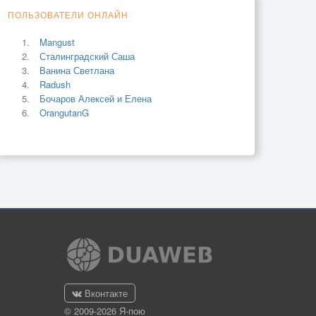
ПОЛЬЗОВАТЕЛИ ОНЛАЙН
Mangust
Сталинградский Саша
Ванина Светлана
Radush
Бочаров Алексей и Елена
OrangutanG
Вконтакте
© 2009-2026 Я-пою