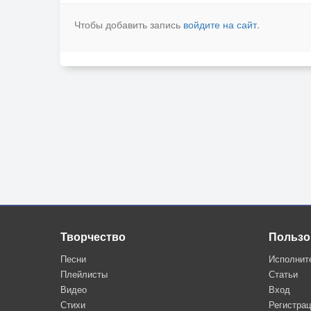
Чтобы добавить запись
войдите на сайт
.
Творчество
Пользо
Песни
Исполнит
Плейлисты
Статьи
Видео
Вход
Стихи
Регистра