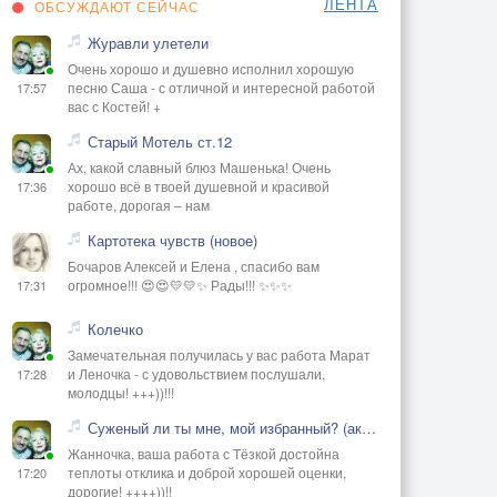
ЛЕНТА
ОБСУЖДАЮТ СЕЙЧАС
Журавли улетели
Очень хорошо и душевно исполнил хорошую
песню Саша - с отличной и интересной работой
17:57
вас с Костей! +
Старый Мотель ст.12
Ах, какой славный блюз Машенька! Очень
хорошо всё в твоей душевной и красивой
17:36
работе, дорогая – нам
Картотека чувств (новое)
Бочаров Алексей и Елена , спасибо вам
огромное!!! 😍😍💛💛✨ Рады!!! ✨✨✨
17:31
Колечко
Замечательная получилась у вас работа Марат
и Леночка - с удовольствием послушали,
17:28
молодцы! +++))!!!
Суженый ли ты мне, мой избранный? (акустика)
Жанночка, ваша работа с Тёзкой достойна
теплоты отклика и доброй хорошей оценки,
17:20
дорогие! ++++))!!