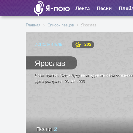
Лента
Песни
Плей
Главная
Список певцов
Ярослав
202
ИСПОЛНИТЕЛЬ
Ярослав
Всем привет. Сюда буду выкладывать свои сочиненны
Дата рождения
23 Jul 1990
Песни
2