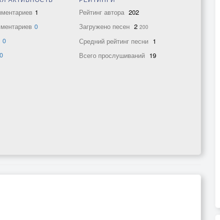
мментариев
1
Рейтинг автора
202
мментариев
0
Загружено песен
2
200
в
0
Средний рейтинг песни
1
0
Всего прослушиваний
19