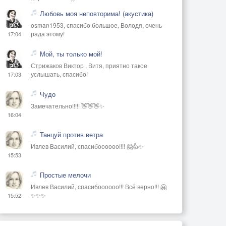
Любовь моя неповторима! (акустика)
osman1953, спасибо большое, Володя, очень
рада этому!
17:04
Мой, ты только мой!
Стрижаков Виктор , Витя, приятно такое
услышать, спасибо!
17:03
Чудо
Замечательно!!!!! 👋👋👋✨
16:04
Танцуй против ветра
Ивлев Василий, спасибоооооо!!!! 🤗👍✨
15:53
Простые мелочи
Ивлев Василий, спасибоооооо!!! Всё верно!!! 🤗
✨✨✨
15:52