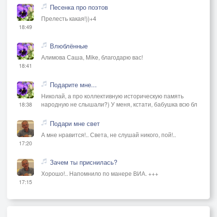
Песенка про поэтов
Прелесть какая!))+4
18:49
Влюблённые
Алимова Саша, Mike, благодарю вас!
18:41
Подарите мне...
Николай, а про коллективную историческую память
народную не слышали?) У меня, кстати, бабушка всю бл
18:38
Подари мне свет
А мне нравится!.. Света, не слушай никого, пой!..
17:20
Зачем ты приснилась?
Хорошо!.. Напомнило по манере ВИА. +++
17:15