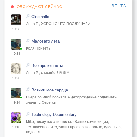
ЛЕНТА
ОБСУЖДАЮТ СЕЙЧАС
Cinematic
Анна Р., ХОРОШО,ЧТО ПОСЛУШАЛИ!
19:38
Маловато лета
Коля Привет+
19:31
Всё про куплеты
Анна Р., спасибо!!! 🌸🌸🌸
19:26
Возьми мое сердце
Вчера со мной поокала А деторождение поднимать
значит с Серёгой+
19:24
Technology Documentary
Mike, послушала несколько Ваших композиций,
технически они сделаны профессионально, идеально,
19:16
подошл