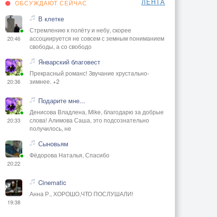
ЛЕНТА
ОБСУЖДАЮТ СЕЙЧАС
В клетке
Стремлению к полёту и небу, скорее
ассоциируется не совсем с земным пониманием
20:46
свободы, а со свободо
Январский благовест
Прекрасный романс! Звучание хрустально-
зимнее. +2
20:36
Подарите мне...
Денисова Владлена, Mike, благодарю за добрые
слова! Алимова Саша, это подсознательно
20:33
получилось, не
Сыновьям
Фёдорова Наталья, Спасибо
20:22
Cinematic
Анна Р., ХОРОШО,ЧТО ПОСЛУШАЛИ!
19:38