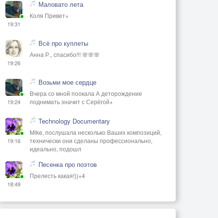
Маловато лета
Коля Привет+
19:31
Всё про куплеты
Анна Р., спасибо!!! 🌸🌸🌸
19:26
Возьми мое сердце
Вчера со мной поокала А деторождение
поднимать значит с Серёгой+
19:24
Technology Documentary
Mike, послушала несколько Ваших композиций,
технически они сделаны профессионально,
19:16
идеально, подошл
Песенка про поэтов
Прелесть какая!))+4
18:49