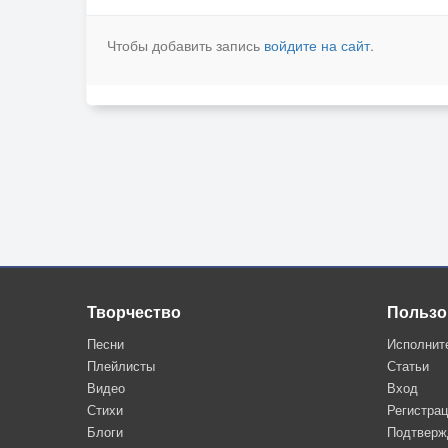
Чтобы добавить запись
войдите на сайт
.
Творчество
Пользо
Песни
Исполнит
Плейлисты
Статьи
Видео
Вход
Стихи
Регистра
Блоги
Подтверж