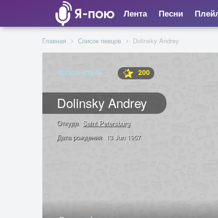
Лента
Песни
Плей
Главная
Список певцов
Dolinsky Andrey
200
ИСПОЛНИТЕЛЬ
Dolinsky Andrey
Откуда
Saint Petersburg
Дата рождения
13 Jun 1957