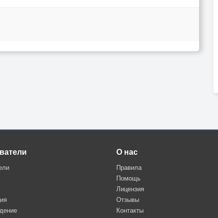
ватели
О нас
ели
Правила
Помощь
Лицензия
ция
Отзывы
дение
Контакты