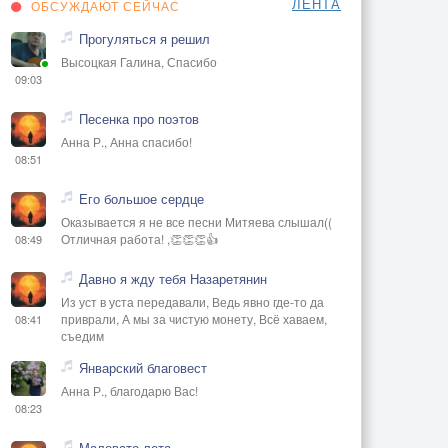
ЛЕНТА
ОБСУЖДАЮТ СЕЙЧАС
Прогуляться я решил
Высоцкая Галина, Спасибо
09:03
Песенка про поэтов
Анна Р., Анна спасибо!
08:51
Его большое сердце
Оказывается я не все песни Митяева слышал((
Отличная работа! ,👏👏👏👍
08:49
Давно я жду тебя Назаретянин
Из уст в уста передавали, Ведь явно где-то да
приврали, А мы за чистую монету, Всё хаваем,
08:41
съедим
Январский благовест
Анна Р., благодарю Вас!
08:23
Маловато лета