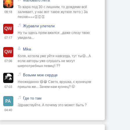
То жара под 30 с лишним, то дождями всё
заливает, у нас вот такое жуткое лето ) За
08:18
песню+++👏👏👏
Журавли улетели
Ну ты здесь прям вжился ..даже слезу твою
увидела...
07:17
Mike
Коля, хотела уже уйти навсегда, тут ты😜.. А
если авторы уже слушать не могут
07:06
ширпотребных певиц!! ??
Возьми мое сердце
Неожиданно 😄😁 Светк, врушка, с кузнецом
пришла же... Зачем нам кузнец? 🤭
07:03
Где то там
Здравствуйте. А почему это может быть ?
04:40