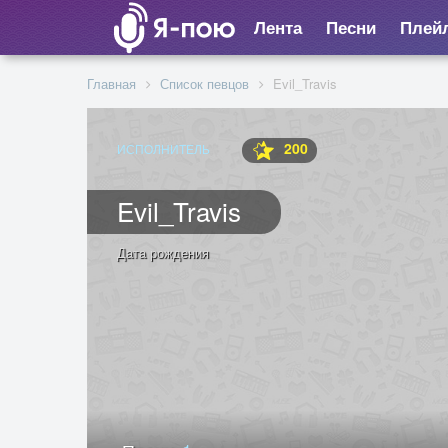
Лента
Песни
Плей
Главная
Список певцов
Evil_Travis
200
ИСПОЛНИТЕЛЬ
Evil_Travis
Дата рождения