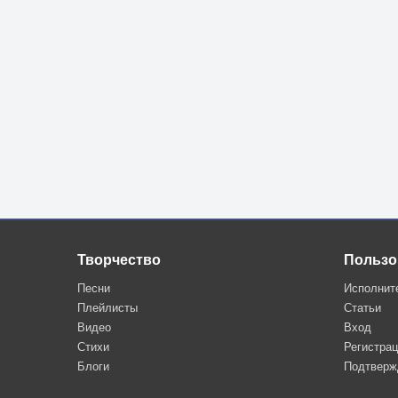
Творчество
Пользо
Песни
Исполнит
Плейлисты
Статьи
Видео
Вход
Стихи
Регистра
Блоги
Подтверж