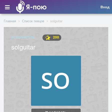
Вход
Главная
Список певцов
solguitar
200
ИСПОЛНИТЕЛЬ
solguitar