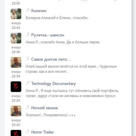
22:50
Колечко
Бочаров Алексей и Елена , спасибо.
вчера
22:43
Рулетка.- шансон.
Анна Р., спасибо Анна. Да я больше лирик.
вчера
22:36
Самое долгое лето...
Хлеб нашей жизни печётся из этой муки... Чудесные
строки, как и вся песня!..
вчера
22:33
Technology Documentary
Анна Р., Я еще пытаюсь тут обновить свой портфель,
треки , вдруг стали не активны и невозможно просл
вчера
22:29
Ночной звонок
Хорошо!.. Понравилось!..+++
вчера
22:20
Horror Trailer