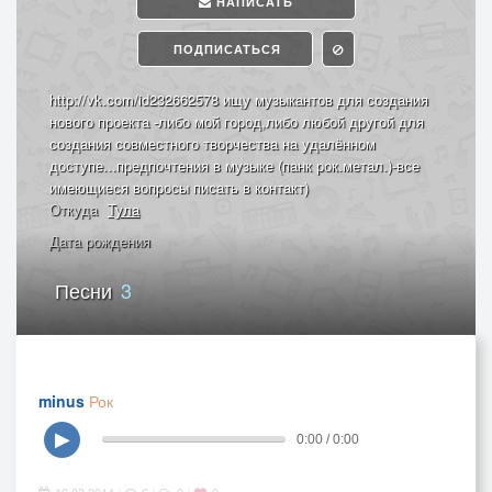
НАПИСАТЬ
ПОДПИСАТЬСЯ
http://vk.com/id232662578 ищу музыкантов для создания
нового проекта -либо мой город,либо любой другой для
создания совместного творчества на удалённом
доступе...предпочтения в музыке (панк рок.метал.)-все
имеющиеся вопросы писать в контакт)
Откуда
Тула
Дата рождения
Песни
3
minus
Рок
▶
0:00 / 0:00
|
|
|