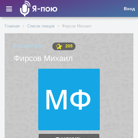
Вход
Главная
Список певцов
Фирсов Михаил
205
ИСПОЛНИТЕЛЬ
Фирсов Михаил