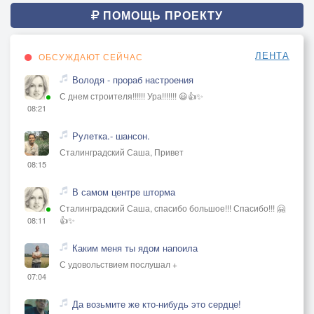
ПОМОЩЬ ПРОЕКТУ
ЛЕНТА
ОБСУЖДАЮТ СЕЙЧАС
Володя - прораб настроения
С днем строителя!!!!!! Ура!!!!!!! 😃👍✨
08:21
Рулетка.- шансон.
Сталинградский Саша, Привет
08:15
В самом центре шторма
Сталинградский Саша, спасибо большое!!! Спасибо!!! 🤗
👍✨
08:11
Каким меня ты ядом напоила
С удовольствием послушал +
07:04
Да возьмите же кто-нибудь это сердце!