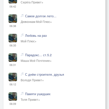
Серёга Привет+
06:42
Самое долгое лето...
Девчонкам Мой Плюс+
06:38
Любовь на раз
Мой Плюс+
06:35
Парадокс... ст.5.2
Маша Моё Почтение+
06:31
С днём строителя, друзья
Володя Привет+
06:12
Памяти ушедших
Толя Привет+
06:09