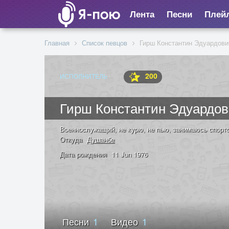
Лента
Песни
Плей
Главная
Список певцов
Гирш Константин Эдуардови
200
ИСПОЛНИТЕЛЬ
Гирш Константин Эдуардо
Военнослужащий, не курю, не пью, занимаюсь спорто
Откуда
Душанбе
Дата рождения
11 Jun 1976
Песни
1
Видео
1