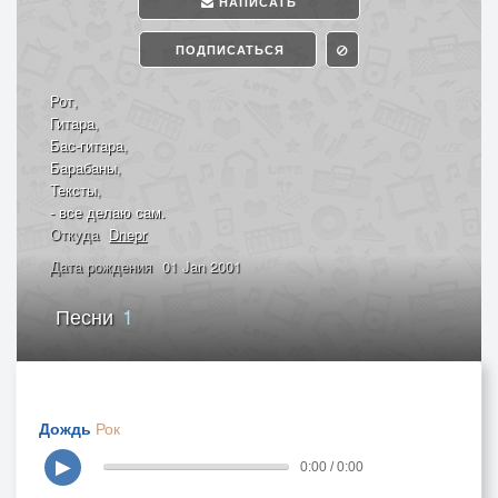
НАПИСАТЬ
ПОДПИСАТЬСЯ
Рот,
Гитара,
Бас-гитара,
Барабаны,
Тексты,
- все делаю сам.
Откуда
Dnepr
Дата рождения
01 Jan 2001
Песни
1
Дождь
Рок
▶
0:00 / 0:00