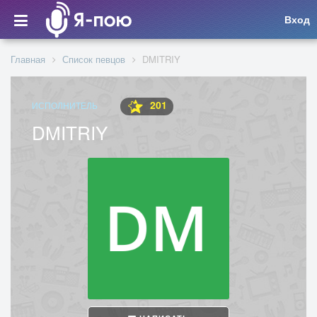
Вход
Главная
Список певцов
DMITRIY
201
ИСПОЛНИТЕЛЬ
DMITRIY