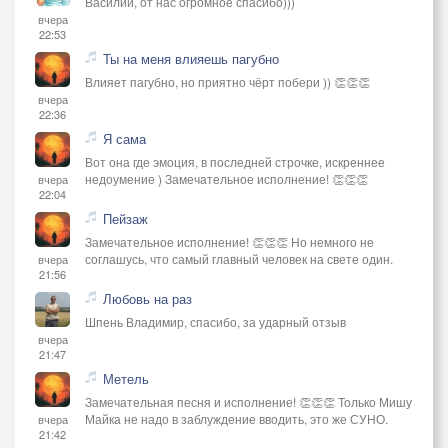
Василий, от нас огромное спасибо)))
вчера
22:53
Ты на меня влияешь пагубно
Влияет пагубно, но приятно чёрт побери )) 👏👏👏
вчера
22:36
Я сама
Вот она где эмоция, в последней строчке, искреннее
недоумение ) Замечательное исполнение! 👏👏👏
вчера
22:04
Пейзаж
Замечательное исполнение! 👏👏👏 Но немного не
соглашусь, что самый главный человек на свете один.
вчера
21:56
Любовь на раз
Шпень Владимир, спасибо, за ударный отзыв
вчера
21:47
Метель
Замечательная песня и исполнение! 👏👏👏 Только Мишу
Майка не надо в заблуждение вводить, это же СУНО.
вчера
21:42