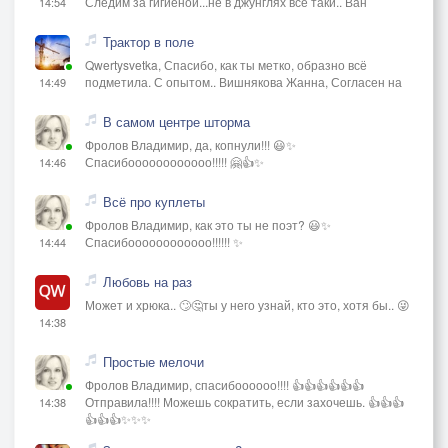
Следим за гигиеной...не в джунглях всё таки.. Ван
14:54
Трактор в поле
Qwertysvetka, Спасибо, как ты метко, образно всё
подметила. С опытом.. Вишнякова Жанна, Согласен на
14:49
В самом центре шторма
Фролов Владимир, да, копнули!!! 😃✨
Спасибоооооооооооо!!!!! 🤗👍✨
14:46
Всё про куплеты
Фролов Владимир, как это ты не поэт? 😃✨
Спасибоооооооооооо!!!!!! ✨
14:44
Любовь на раз
Может и хрюка.. 🙄🤔ты у него узнай, кто это, хотя бы.. 😜
14:38
Простые мелочи
Фролов Владимир, спасибоооооо!!!! 👍👍👍👍👍👍
Отправила!!!! Можешь сократить, если захочешь. 👍👍👍
14:38
👍👍👍✨✨✨