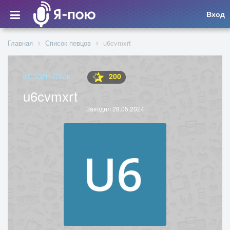
Вход
Главная
Список певцов
u6cvmxrt
200
ИСПОЛНИТЕЛЬ
u6cvmxrt
Заходил 28.05.2024