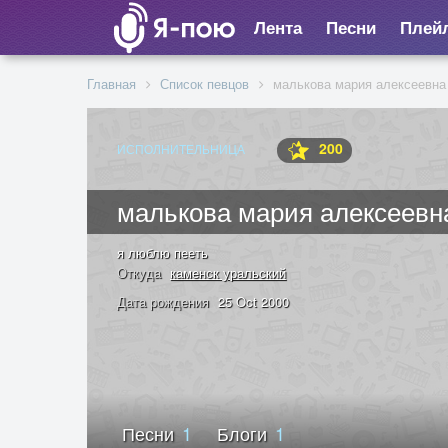
Лента
Песни
Плей
Главная
Список певцов
малькова мария алексеевна
200
ИСПОЛНИТЕЛЬНИЦА
малькова мария алексеевн
я люблю пееть
Откуда
каменск уральский
Дата рождения
25 Oct 2000
Песни
1
Блоги
1