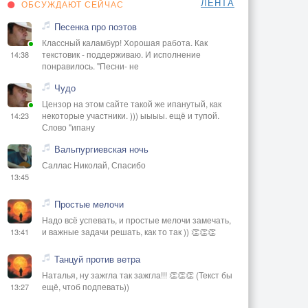
ЛЕНТА
ОБСУЖДАЮТ СЕЙЧАС
Песенка про поэтов
Классный каламбур! Хорошая работа. Как
текстовик - поддерживаю. И исполнение
14:38
понравилось. "Песни- не
Чудо
Цензор на этом сайте такой же ипанутый, как
некоторые участники. ))) ыыыы. ещё и тупой.
14:23
Слово "ипану
Вальпургиевская ночь
Саллас Николай, Спасибо
13:45
Простые мелочи
Надо всё успевать, и простые мелочи замечать,
и важные задачи решать, как то так )) 👏👏👏
13:41
Танцуй против ветра
Наталья, ну зажгла так зажгла!!! 👏👏👏 (Текст бы
ещё, чтоб подпевать))
13:27