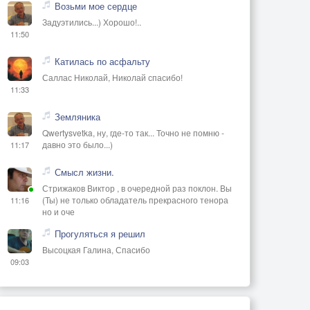
Возьми мое сердце
Задуэтились...) Хорошо!..
11:50
Катилась по асфальту
Саллас Николай, Николай спасибо!
11:33
Земляника
Qwertysvetka, ну, где-то так... Точно не помню -
давно это было...)
11:17
Смысл жизни.
Стрижаков Виктор , в очередной раз поклон. Вы
(Ты) не только обладатель прекрасного тенора
11:16
но и оче
Прогуляться я решил
Высоцкая Галина, Спасибо
09:03