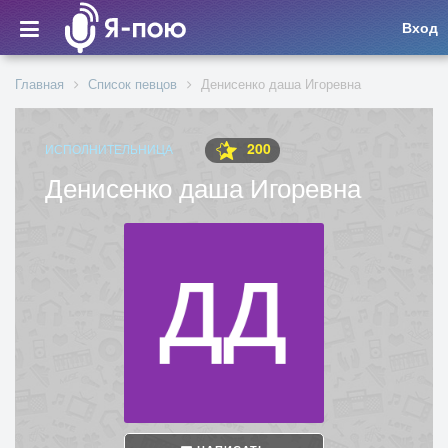
Вход
Главная
Список певцов
Денисенко даша Игоревна
200
ИСПОЛНИТЕЛЬНИЦА
Денисенко даша Игоревна