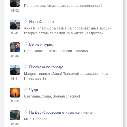
Понравилась, смысловая, хорошо исполнена.+2
09:02
Ночной звонок
Анна Р., спасибо за отзыв, за положительные эмоции,
которые оставила песня! Ну а как же без грехов?
08:41
Вечный турист
Проникновенные ваши песни. Спасибо.
08:36
Прогулка по городу
Mangust, привет Маша! Приезжай за вдохновением,
Питер ждёт! )
06:41
Чудо
Светлана, Саша, Володя спасибо!
05:52
На Дерибасовской открылася пивная
Mike, Спасибо
05:32