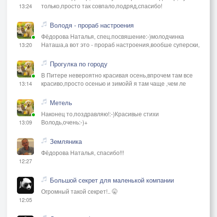
только,просто так совпало,подряд,спасибо!
13:24
Володя - прораб настроения
Фёдорова Наталья, спец.посвяшение:-)молодчинка
Наташа,а вот это - прораб настроения,вообше суперски,
13:20
Прогулка по городу
В Питере невероятно красивая осень,впрочем там все
красиво,просто осенью и зимойй я там чаще ,чем ле
13:14
Метель
Наконец то,поздравляю!:-)Красивые стихи
Володь,очень:-)+
13:09
Земляника
Фёдорова Наталья, спасибо!!!
12:27
Большой секрет для маленькой компании
Огромный такой секрет!.. 🤫
12:05