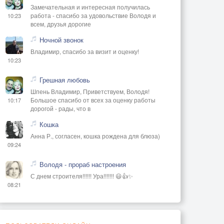
Замечательная и интересная получилась
работа - спасибо за удовольствие Володя и
10:23
всем, друзья дорогие
Ночной звонок
Владимир, спасибо за визит и оценку!
10:23
Грешная любовь
Шпень Владимир, Приветствуем, Володя!
Большое спасибо от всех за оценку работы
10:17
дорогой - рады, что в
Кошка
Анна Р., согласен, кошка рождена для блюза)
09:24
Володя - прораб настроения
С днем строителя!!!!!! Ура!!!!!!! 😃👍✨
08:21