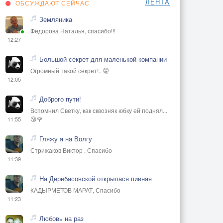
ЛЕНТА
ОБСУЖДАЮТ СЕЙЧАС
Земляника
Фёдорова Наталья, спасибо!!!
12:27
Большой секрет для маленькой компании
Огромный такой секрет!.. 🤫
12:05
Доброго пути!
Вспомнил Светку, как сквозняк юбку ей поднял...
😘🌹
11:55
Гляжу я на Волгу
Стрижаков Виктор , Спасибо
11:39
На Дерибасовской открылася пивная
КАДЫРМЕТОВ МАРАТ, Спасибо
11:23
Любовь на раз