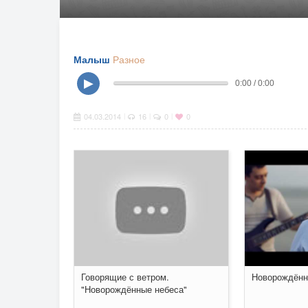
Малыш
Разное
▶
0:00 / 0:00
04.03.2014
16
0
0
|
|
|
Говорящие с ветром.
Новорождённ
"Новорождённые небеса"