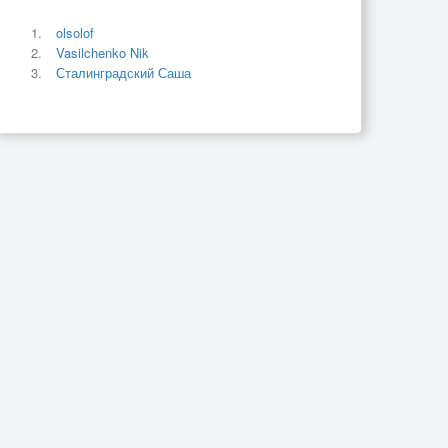
olsolof
Vasilchenko Nik
Сталинградский Саша