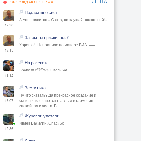
ЛЕНТА
ОБСУЖДАЮТ СЕЙЧАС
Подари мне свет
А мне нравится!.. Света, не слушай никого, пой!..
17:20
Зачем ты приснилась?
Хорошо!.. Напомнило по манере ВИА. +++
17:15
На рассвете
Браво!!!! 👋👋👋✨ Спасибо!
16:12
Земляника
Ну что сказать? Да прекрасное создание и
смысл, что является главным и гармония
16:07
спокойная и чиста. Б
Журавли улетели
Ивлев Василий, Спасибо
15:36
Душа