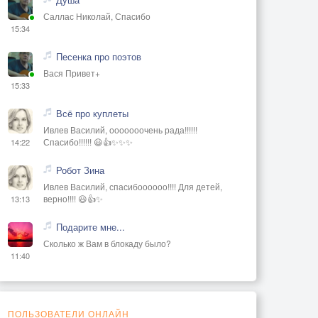
Саллас Николай, Спасибо
15:34
Песенка про поэтов
Вася Привет+
15:33
Всё про куплеты
Ивлев Василий, ооооооочень рада!!!!!!
Спасибо!!!!!! 😃👍✨✨✨
14:22
Робот Зина
Ивлев Василий, спасибоооооо!!!! Для детей,
верно!!!! 😃👍✨
13:13
Подарите мне...
Сколько ж Вам в блокаду было?
11:40
ПОЛЬЗОВАТЕЛИ ОНЛАЙН