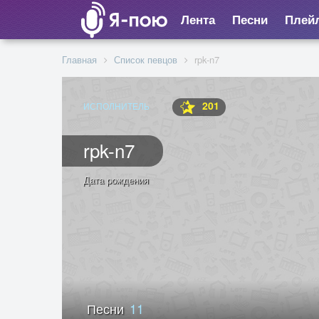
Лента
Песни
Плей
Главная
Список певцов
rpk-n7
201
ИСПОЛНИТЕЛЬ
rpk-n7
Дата рождения
Песни
11