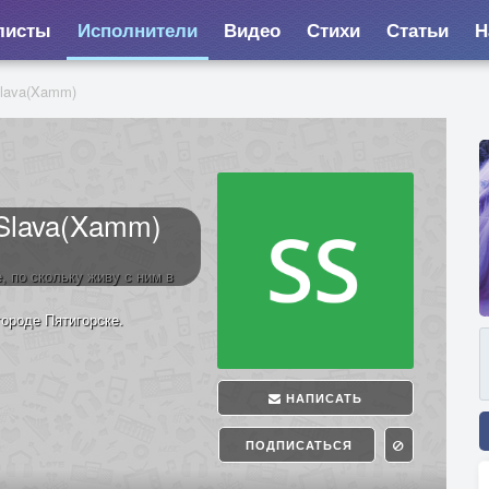
листы
Исполнители
Видео
Стихи
Статьи
Н
lava(Xamm)
Slava(Xamm)
, по скольку живу с ним в
городе Пятигорске.
НАПИСАТЬ
ПОДПИСАТЬСЯ