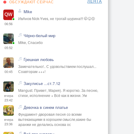
ЛЕНТА
ОБСУЖДАЮТ СЕЙЧАС
Mike
ИвАнов Nick-Yves, не трогай шурина!!! 🤭😜😡
06:56
Чёрно-белый мир
Mike, Спасибо
05:52
Грешная любовь
Замечательно!.. С удовольствием послушал...
Соавторам +++!
00:45
Закулисье ...ст.7.12
Mangust. Привет, Мария). Я коротко. За песню,
стихи, исполнение + Всё как в жизни. Ум
вчера
23:42
Девочка в синем платье
Фундамент-дворовая песня со всеми
вытекающими в хорошем смысле,какие бы
вчера
23:36
аранжи не делались основа ос
Всё про куплеты