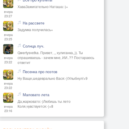
ХаваЗажигательно Наташа:-)+
вчера
23:27
На рассвете
Задумка получилась+
вчера
23:25
Солнца луч.
Qwertysvetka. Привет, ,, хулиганка,,)). Ты
спрашиваешь - зачем мне, ИИ..?? Постараюсь
вчера
23:22
ответит
Песенка про поэтов
Ну Ваще,шедеврально Вася:-)!Улыбнул!+9
вчера
23:22
Маловато лета
Да,жарковато:-)Любишь ты лето
Коля,чувствуется:-)+8
вчера
23:16