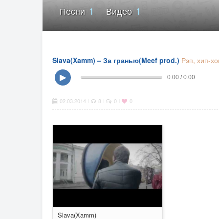
Песни
1
Видео
1
Slava(Xamm) – За гранью(Meef prod.)
Рэп, хип-хо
▶
0:00 / 0:00
02.03.2014
8
0
0
|
|
|
Slava(Xamm)