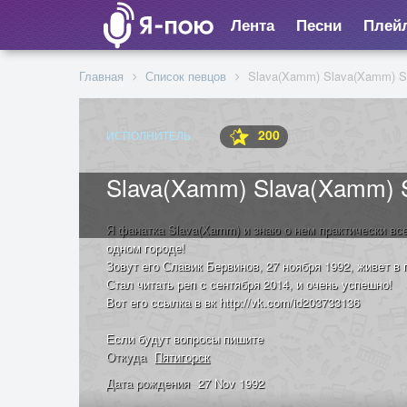
Лента
Песни
Плей
Главная
Список певцов
Slava(Xamm) Slava(Xamm) S
200
ИСПОЛНИТЕЛЬ
Slava(Xamm) Slava(Xamm) 
Я фанатка Slava(Xamm) и знаю о нем практически все
одном городе!
Зовут его Славик Бервинов, 27 ноября 1992, живет в 
Стал читать реп с сентября 2014, и очень успешно!
Вот его ссылка в вк http://vk.com/id203733136
Если будут вопросы пишите
Откуда
Пятигорск
Дата рождения
27 Nov 1992