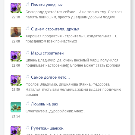
Памяти ушедших
Белгороду достаётся сейчас... И не только ему. Светлая
память погибшим, просто ушедшим добрым людям!
22:10
С днём строителя, друзья
Хорошая профессия - строитель! Созидательная... С
праздником всех причастных!
22:08
Марш строителей
Шпень Владимир, да, очень весёлый марш получился,
поднимает настроение!)) Вполне может стать корпора
22:06
Самое долгое лето...
Фролов Владимир, Вишнякова Жанна, Фёдорова
Наталья, пусть вам мельница жизни выдаёт продукцию
21:59
высшег
Любовь на раз
Qwertysvetka, дуроррЙожик Алекс,
21:54
Рулетка.- шансон.
Проигралась, значит, красавица в пух и прах - и к