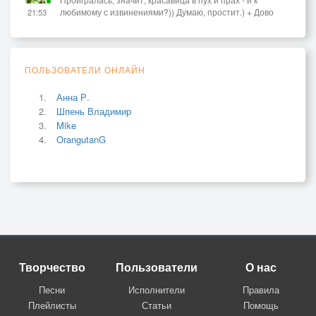
любимому с извинениями?)) Думаю, простит.) + Дово
21:53
ПОЛЬЗОВАТЕЛИ ОНЛАЙН
Анна Р.
Шпень Владимир
Mike
OrangutanG
Творчество
Пользователи
О нас
Песни
Исполнители
Правила
Плейлисты
Статьи
Помощь