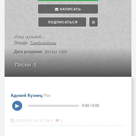
НАПИСАТЬ
ПОДПИСАТЬСЯ
Живу музыкой...
Откуда
Симферополь
Дата рождения
29 Nov 1983
Песни
1
Адский Кузнец
Рок
▶
0:00 / 0:00
20.02.2014
10
0
0
|
|
|