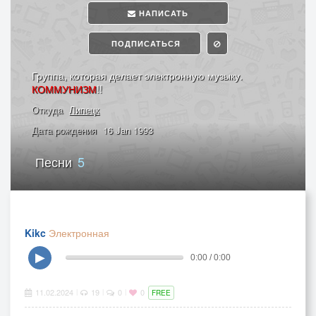
НАПИСАТЬ
ПОДПИСАТЬСЯ
Группа, которая делает электронную музыку.
КОММУНИЗМ
!!
Откуда
Липецк
Дата рождения
16 Jan 1993
Песни
5
Kikc
Электронная
▶
0:00 / 0:00
11.02.2024
19
0
0
|
|
|
FREE