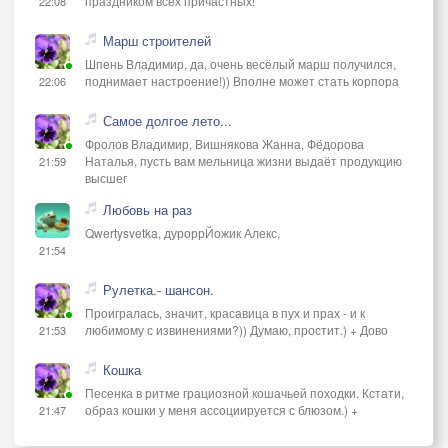
праздником всех причастных!
22:08
Марш строителей
Шпень Владимир, да, очень весёлый марш получился,
поднимает настроение!)) Вполне может стать корпора
22:06
Самое долгое лето...
Фролов Владимир, Вишнякова Жанна, Фёдорова
Наталья, пусть вам мельница жизни выдаёт продукцию
21:59
высшег
Любовь на раз
Qwertysvetka, дуроррЙожик Алекс,
21:54
Рулетка.- шансон.
Проигралась, значит, красавица в пух и прах - и к
любимому с извинениями?)) Думаю, простит.) + Дово
21:53
Кошка
Песенка в ритме грациозной кошачьей походки. Кстати,
образ кошки у меня ассоциируется с блюзом.) +
21:47