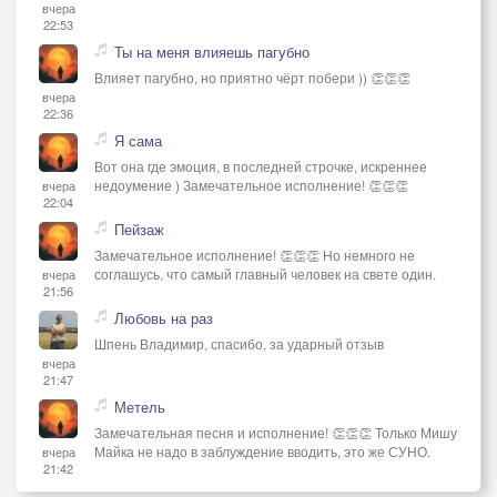
вчера
22:53
Ты на меня влияешь пагубно
Влияет пагубно, но приятно чёрт побери )) 👏👏👏
вчера
22:36
Я сама
Вот она где эмоция, в последней строчке, искреннее
недоумение ) Замечательное исполнение! 👏👏👏
вчера
22:04
Пейзаж
Замечательное исполнение! 👏👏👏 Но немного не
соглашусь, что самый главный человек на свете один.
вчера
21:56
Любовь на раз
Шпень Владимир, спасибо, за ударный отзыв
вчера
21:47
Метель
Замечательная песня и исполнение! 👏👏👏 Только Мишу
Майка не надо в заблуждение вводить, это же СУНО.
вчера
21:42