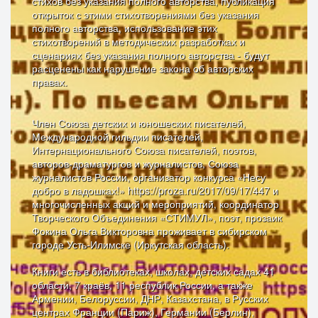
стихов без указания полного авторства, публикация
открыток с этими стихотворениями без указания
полного авторства, использование этих
стихотворений в методических разработках и
сценариях без указания полного авторства - будут
расценены как нарушение закона об авторских
правах.
Член Союза детских и юношеских писателей,
Международной гильдии писателей,
Интернационального Союза писателей, поэтов,
авторов-драматургов и журналистов, Союза
журналистов России, организатор конкурса «Несу
добро в ладошках!» https://proza.ru/2017/09/17/447 и
многочисленных акций и мероприятий, координатор
Творческого Объединения «СТИМУЛ», поэт, прозаик
Фокина Ольга Викторовна проживает в сибирском
городе Усть-Илимске (Иркутская область).
Книги есть в библиотеках, школах, детских садах 41
области, 7 краёв, 11 республик России, а также
Армении, Белоруссии, ДНР, Казахстана, в Русских
центрах Франции (Париж), Германии (Берлин),