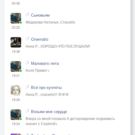
20:36
Сыновьям
Фёдорова Наталья, Спасибо
20:22
Cinematic
Анна Р., ХОРОШО,ЧТО ПОСЛУШАЛИ!
19:38
Маловато лета
Коля Привет+
19:31
Всё про куплеты
Анна Р., спасибо!!! 🌸🌸🌸
19:26
Возьми мое сердце
Вчера со мной поокала А деторождение поднимать
значит с Серёгой+
19:24