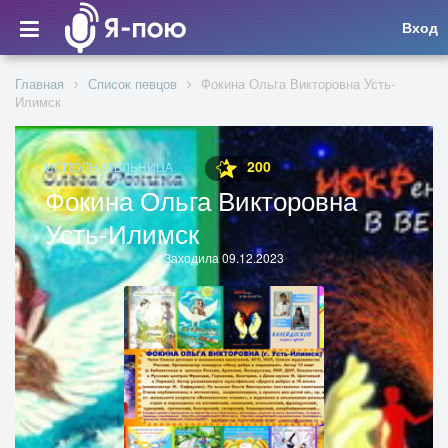
Вход
Главная
Список певцов
Фокина Ольга Викторовна Усть-
Илимск
200
ИСПОЛНИТЕЛЬНИЦА
Фокина Ольга Викторовна
Усть-Илимск
Заходила 09.12.2023