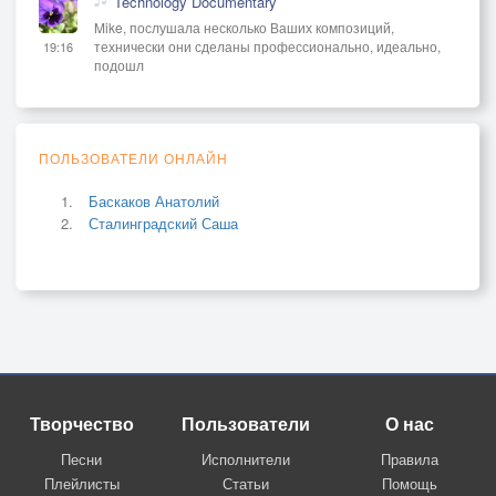
Technology Documentary
Mike, послушала несколько Ваших композиций,
технически они сделаны профессионально, идеально,
19:16
подошл
ПОЛЬЗОВАТЕЛИ ОНЛАЙН
Баскаков Анатолий
Сталинградский Саша
Творчество
Пользователи
О нас
Песни
Исполнители
Правила
Плейлисты
Статьи
Помощь