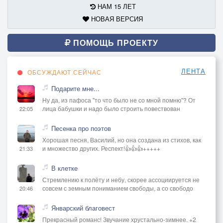
НАМ 15 ЛЕТ
НОВАЯ ВЕРСИЯ
ПОМОЩЬ ПРОЕКТУ
ЛЕНТА
ОБСУЖДАЮТ СЕЙЧАС
Подарите мне...
Ну да, из пафоса "то что было не со мной помню"? От
лица бабушки и надо было строить повествован
22:05
Песенка про поэтов
Хорошая песня, Василий, но она создана из стихов, как
и множество других. Респект!👍👍👍+++++
21:33
В клетке
Стремлению к полёту и небу, скорее ассоциируется не
совсем с земным пониманием свободы, а со свободо
20:46
Январский благовест
Прекрасный романс! Звучание хрустально-зимнее. +2