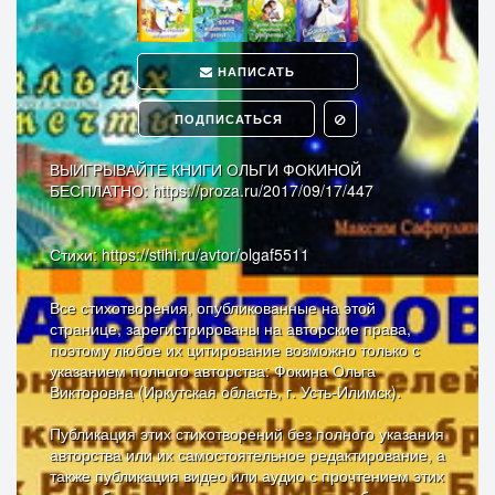
НАПИСАТЬ
ПОДПИСАТЬСЯ
ВЫИГРЫВАЙТЕ КНИГИ ОЛЬГИ ФОКИНОЙ
БЕСПЛАТНО: https://proza.ru/2017/09/17/447
Стихи: https://stihi.ru/avtor/olgaf5511
Все стихотворения, опубликованные на этой
странице, зарегистрированы на авторские права,
поэтому любое их цитирование возможно только с
указанием полного авторства: Фокина Ольга
Викторовна (Иркутская область, г. Усть-Илимск).
Публикация этих стихотворений без полного указания
авторства или их самостоятельное редактирование, а
также публикация видео или аудио с прочтением этих