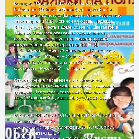
Болгарии (София), в Немецкой национальной
библиотеке (Лейпциг и Франкфурт-на-Майне) и
Земельной библиотеке (Штутгарт). Книга избранных
стихотворений О.В. Фокиной «Любовь, Надежда,
Вера, Доброта» есть в Доме-музее М. Цветаевой в
Париже. Окончила отделение журналистики
филологического факультета Нижегородского
государственного университета им. Н. И.
Лобачевского (г. Нижний Новгород). 17 авторских
песен. Песни «Мама», «Сбереги нас, Господь!», «Что
такое добро?» (песня для детей) завоевали медаль
фестиваля «Русский Stil» в Париже.
Стихотворения переведены на английский,
французский, итальянский, немецкий, греческий,
турецкий, болгарский, татарский, башкирский,
азербайджанский, кумыкский, рутульский языки.
БИОГРАФИЯ ФОКИНОЙ ОЛЬГИ ВИКТОРОВНЫ (в т.ч.
список публикаций и
достижений): http://www.proza.ru/2019/10/08/1473
ОТЗЫВЫ ЧИТАТЕЛЕЙ
КНИГ: http://www.proza.ru/2019/11/29/611