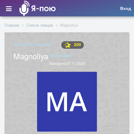
Вход
Главная
Список певцов
Magnoliya
200
ИСПОЛНИТЕЛЬНИЦА
Magnoliya
Магнолия
Заходила 27.11.2023