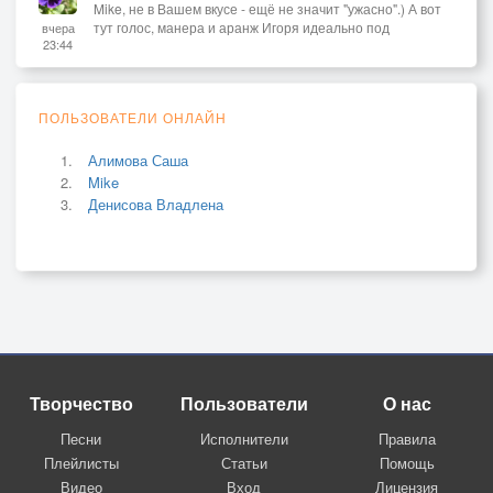
Mike, не в Вашем вкусе - ещё не значит "ужасно".) А вот
тут голос, манера и аранж Игоря идеально под
вчера
23:44
ПОЛЬЗОВАТЕЛИ ОНЛАЙН
Алимова Саша
Mike
Денисова Владлена
Творчество
Пользователи
О нас
Песни
Исполнители
Правила
Плейлисты
Статьи
Помощь
Видео
Вход
Лицензия