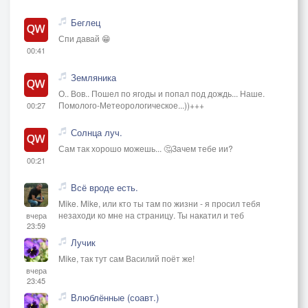
Беглец
Спи давай 😁
00:41
Земляника
О.. Вов.. Пошел по ягоды и попал под дождь... Наше.
Помолого-Метеорологическое...))+++
00:27
Солнца луч.
Сам так хорошо можешь... 🤔Зачем тебе ии?
00:21
Всё вроде есть.
Mike. Mike, или кто ты там по жизни - я просил тебя
незаходи ко мне на страницу. Ты накатил и теб
вчера
23:59
Лучик
Mike, так тут сам Василий поёт же!
вчера
23:45
Влюблённые (соавт.)