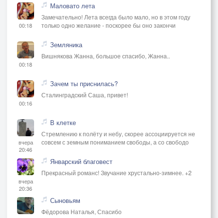
Маловато лета
Замечательно! Лета всегда было мало, но в этом году
только одно желание - поскорее бы оно закончи
00:18
Земляника
Вишнякова Жанна, большое спасибо, Жанна..
00:18
Зачем ты приснилась?
Сталинградский Саша, привет!
00:16
В клетке
Стремлению к полёту и небу, скорее ассоциируется не
совсем с земным пониманием свободы, а со свободо
вчера
20:46
Январский благовест
Прекрасный романс! Звучание хрустально-зимнее. +2
вчера
20:36
Сыновьям
Фёдорова Наталья, Спасибо