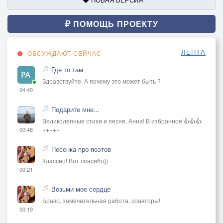
ПОМОЩЬ ПРОЕКТУ
ЛЕНТА
ОБСУЖДАЮТ СЕЙЧАС
Где то там
Здравствуйте. А почему это может быть ?
04:40
Подарите мне...
Великолепные стихи и песня, Анна! В избранное!👍👍👍
+++++
00:48
Песенка про поэтов
Классно! Вот спасибо))
00:21
Возьми мое сердце
Браво, замечательная работа, соавторы!
00:19