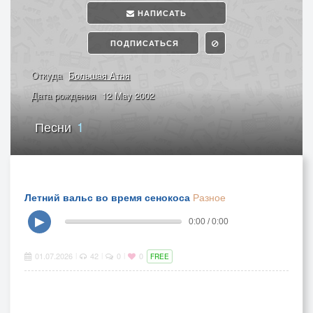
НАПИСАТЬ
ПОДПИСАТЬСЯ
Откуда
Большая Атня
Дата рождения
12 May 2002
Песни
1
Летний вальс во время сенокоса
Разное
▶
0:00 / 0:00
01.07.2026
42
0
0
|
|
|
FREE