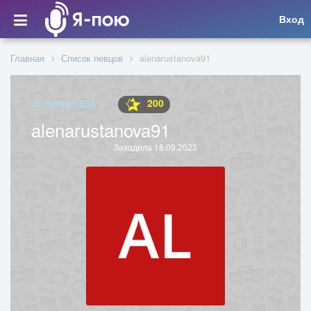
Вход
Главная
Список певцов
alenarustanova91
200
ИСПОЛНИТЕЛЬ
alenarustanova91
Заходила 18.09.2023