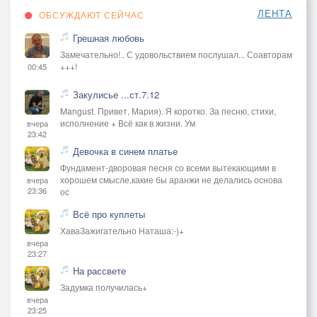
ЛЕНТА
ОБСУЖДАЮТ СЕЙЧАС
Грешная любовь
Замечательно!.. С удовольствием послушал... Соавторам
+++!
00:45
Закулисье ...ст.7.12
Mangust. Привет, Мария). Я коротко. За песню, стихи,
исполнение + Всё как в жизни. Ум
вчера
23:42
Девочка в синем платье
Фундамент-дворовая песня со всеми вытекающими в
хорошем смысле,какие бы аранжи не делались основа
вчера
23:36
ос
Всё про куплеты
ХаваЗажигательно Наташа:-)+
вчера
23:27
На рассвете
Задумка получилась+
вчера
23:25