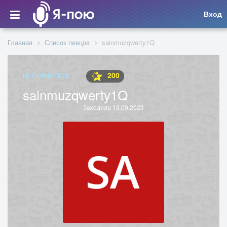
Вход
Главная
Список певцов
sainmuzqwerty1Q
200
ИСПОЛНИТЕЛЬ
sainmuzqwerty1Q
Заходила 13.09.2023