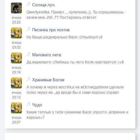
Солнца луч.
Qwertysvetka. Привет, ,, хулиганка,,)). Ты спрашиваешь -
зачем мне, ИИ..?? Постараюсь ответит
вчера
23:22
Песенка про поэтов
Ну Ваще,шедеврально Вася:-)!Улыбнул!+9
вчера
23:22
Маловато лета
Да,жарковато:-)Любишь ты лето Коля,чувствуется:-)+8
вчера
23:16
Хранимые Богом
А почему ж через мостИк,а не мОстик)даблом сделали
голос через ии...да вроде Вы и сами хорошо справл
вчера
23:12
Чудо
Какие теплые у тебя снежинки Вася:-)просто ,искренне и
хорошо+7
вчера
23:07