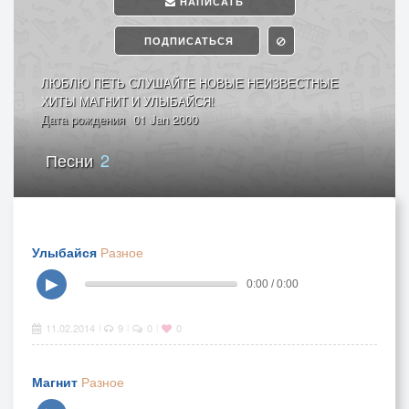
НАПИСАТЬ
ПОДПИСАТЬСЯ
ЛЮБЛЮ ПЕТЬ СЛУШАЙТЕ НОВЫЕ НЕИЗВЕСТНЫЕ
ХИТЫ МАГНИТ И УЛЫБАЙСЯ!
Дата рождения
01 Jan 2000
Песни
2
Улыбайся
Разное
▶
0:00 / 0:00
11.02.2014
9
0
0
|
|
|
Магнит
Разное