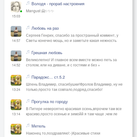
Володя - прораб настроения
Mangust 🤗✨✨✨
15:03
Любовь на раз
Сергеев Генрих, спасибо за пространный коммент, у
Светы конечно мощь, но и заметьте какая нежность
14:57
Грешная любовь
Великолепно! И главное всем вместе можно петь за
столом, или на диване, и с гостями и без +
14:52
Парадокс... ст.5.2
Шпень Владимир, спасибушки!Фролов Владимир, ну не
только,просто так совпало,подряд,спасибо!
13:24
Прогулка по городу
В Питере невероятно красивая осень,впрочем там все
красиво,просто осенью и зимойй я там чаще ,чем ле
13:14
Метель
Наконец то,поздравляю!:-)Красивые стихи