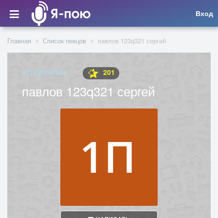
Вход
Главная
Список певцов
павлов 123q321 сергей
201
ИСПОЛНИТЕЛЬ
павлов 123q321 сергей