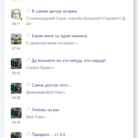
В самом центре шторма
Сталинградский Саша, спасибо большое!!! Спасибо!!! 🤗
👍✨
08:11
Каким меня ты ядом напоила
С удовольствием послушал +
07:04
Да возьмите же кто-нибудь это сердце!
Серёга Привет+
06:42
Самое долгое лето...
Девчонкам Мой Плюс+
06:38
Любовь на раз
Мой Плюс+
06:35
Парадокс... ст.5.2