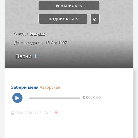
НАПИСАТЬ
ПОДПИСАТЬСЯ
Откуда
Иркутск
Дата рождения
15 Apr 1997
Песни
1
Забери меня
Авторская
▶
0:00 / 0:00
08.04.2016
5
0
0
|
|
|