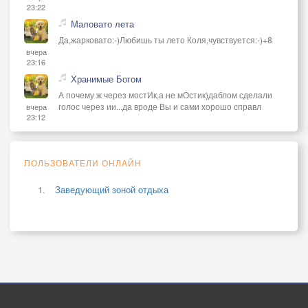
23:22
Маловато лета
Да,жарковато:-)Любишь ты лето Коля,чувствуется:-)+8
вчера
23:16
Хранимые Богом
А почему ж через мостИк,а не мОстик)даблом сделали
голос через ии...да вроде Вы и сами хорошо справл
вчера
23:12
ПОЛЬЗОВАТЕЛИ ОНЛАЙН
Заведующий зоной отдыха