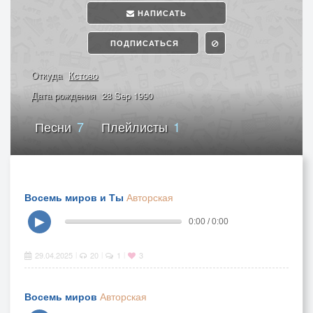
НАПИСАТЬ
ПОДПИСАТЬСЯ
Откуда
Кстово
Дата рождения
28 Sep 1990
Песни
7
Плейлисты
1
Восемь миров и Ты
Авторская
▶
0:00 / 0:00
29.04.2025
20
1
3
|
|
|
Восемь миров
Авторская