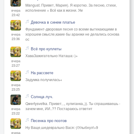
Mangust. Привет, Мария). Я коротко. За песню, стихи,
исполнение + Всё как в жизни. Ум
вчера
23:42
Девочка в синем платье
Фундамент-дворовая песня со всеми вытекающими в
хорошем смысле,какие бы аранжи не делались основа
вчера
23:36
ос
Всё про куплеты
ХаваЗажигательно Наташа:-)+
вчера
23:27
На рассвете
Задумка получилась+
вчера
23:25
Солнца луч.
Qwertysvetka. Привет, ,, хулиганка,,)). Ты спрашиваешь -
зачем мне, ИИ..?? Постараюсь ответит
вчера
23:22
Песенка про поэтов
Ну Ваще,шедеврально Вася:-)!Улыбнул!+9
вчера