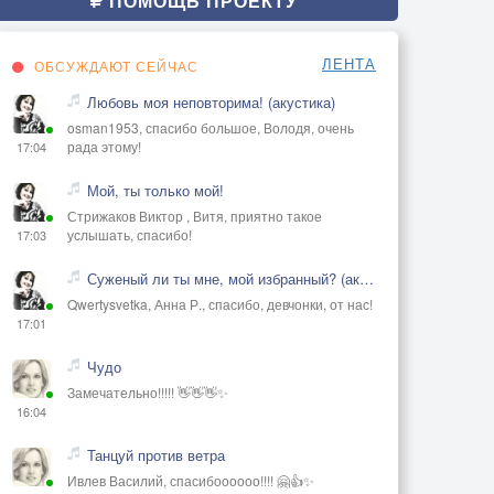
ПОМОЩЬ ПРОЕКТУ
ЛЕНТА
ОБСУЖДАЮТ СЕЙЧАС
Любовь моя неповторима! (акустика)
osman1953, спасибо большое, Володя, очень
рада этому!
17:04
Мой, ты только мой!
Стрижаков Виктор , Витя, приятно такое
услышать, спасибо!
17:03
Суженый ли ты мне, мой избранный? (акустика)
Qwertysvetka, Анна Р., спасибо, девчонки, от нас!
17:01
Чудо
Замечательно!!!!! 👋👋👋✨
16:04
Танцуй против ветра
Ивлев Василий, спасибоооооо!!!! 🤗👍✨