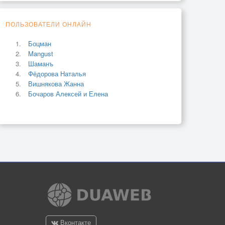
ПОЛЬЗОВАТЕЛИ ОНЛАЙН
Боцман
Mangust
Шаманъ
Фёдорова Наталья
Вишнякова Жанна
Бочаров Алексей и Елена
Вконтакте