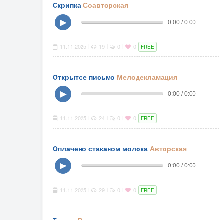
Скрипка
Соавторская
▶
0:00 / 0:00
11.11.2025
19
0
0
|
|
|
FREE
Открытое письмо
Мелодекламация
▶
0:00 / 0:00
11.11.2025
24
0
0
|
|
|
FREE
Оплачено стаканом молока
Авторская
▶
0:00 / 0:00
11.11.2025
29
0
0
|
|
|
FREE