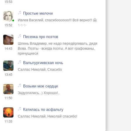
15:53
Простые мелочи
Ивлев Василий, спасибоооооо!!! Всё верно!!! 🤗
✨✨✨
15:52
Песенка про поэтов
Шпень Владимир, не надо передёргивать, дядя
Вова. Поэты - всегда поэты. А вот графоманы,
14:43
прячущиеся
Вальпургиевская ночь
Саллас Николай, Спасибо
13:45
Возьми мое сердце
Задуэтились...) Хорошо!..
11:50
Катилась по асфальту
Саллас Николай, Николай спасибо!
11:33