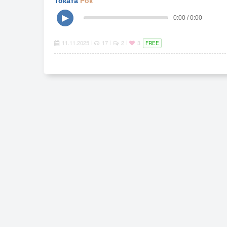
Токата
Рок
▶
0:00 / 0:00
11.11.2025
17
2
3
|
|
|
FREE