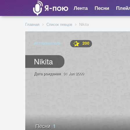
Лента
Песни
Плей
Главная
Список певцов
Nikita
200
ИСПОЛНИТЕЛЬ
Nikita
Дата рождения
01 Jan 2000
Песни
1