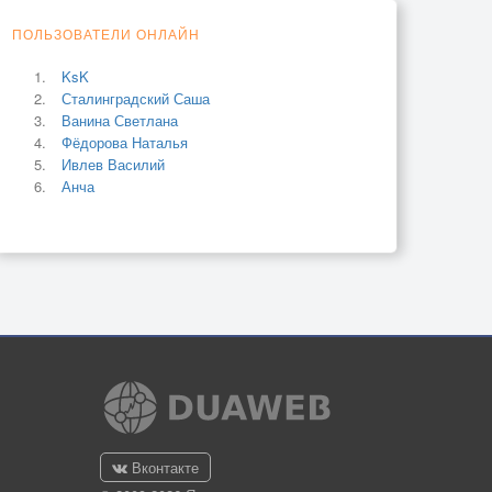
ПОЛЬЗОВАТЕЛИ ОНЛАЙН
KsK
Сталинградский Саша
Ванина Светлана
Фёдорова Наталья
Ивлев Василий
Анча
Вконтакте