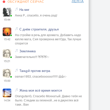
ЛЕНТА
ОБСУЖДАЮТ СЕЙЧАС
На миг
Анна Р., спасибо, я очень рад!
15:44
С днём строителя, друзья
На стройке в речь для аромата, Добавить надо
каплю мата, Сия проверена метОда, Так лучше
15:42
спорится
Земляника
Замечательно!!! 👋👋👋✨
15:21
Танцуй против ветра
osman1953, спасибоооооо!!!!!!! 🤗👍✨
15:00
Жена моя всё время моется
OrangutanG, Спасибо Мохнатый. Давно тебя не
было. Следим за гигиеной...не в джунглях всё
14:54
таки.. Ван