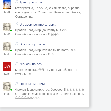
Трактор в поле
Qwertysvetka, Спасибо, как ты метко, образно
всё подметила. С опытом.. Вишнякова Жанна,
14:49
Согласен на
В самом центре шторма
Фролов Владимир, да, копнули!!! 😃✨
Спасибоооооооооооо!!!!! 🤗👍✨
14:46
Всё про куплеты
Фролов Владимир, как это ты не поэт? 😃✨
Спасибоооооооооооо!!!!!! ✨
14:44
Любовь на раз
Может и хрюка.. 🙄🤔ты у него узнай, кто это,
хотя бы.. 😜
14:38
Простые мелочи
Фролов Владимир, спасибоооооо!!!! 👍👍👍👍👍👍
Отправила!!!! Можешь сократить, если захочешь.
14:38
👍👍👍👍👍👍✨✨✨