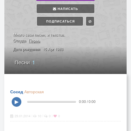
НАПИСАТЬ
ПОДПИСАТЬСЯ
Много свои песен, и текстов.
Откуда
Пермь
Дата рождения
15 Apr 1983
Песни
1
Сосед
Авторская
▶
0:00 / 0:00
29.01.2014
10
0
0
|
|
|