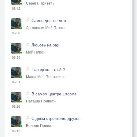
Серёга Привет+
06:42
Самое долгое лето...
Девчонкам Мой Плюс+
06:38
Любовь на раз
Мой Плюс+
06:35
Парадокс... ст.5.2
Маша Моё Почтение+
06:31
В самом центре шторма
Наташа Привет+
06:26
С днём строителя, друзья
Володя Привет+
06:12