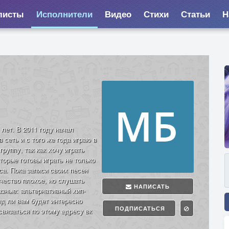
листы
Исполнители
Видео
Стихи
Статьи
Н
лет. В 2011 году начал
 сеть и с того же года играю в
руппу, так как хочу играть
оторые готовы играть не только
а. Пока записи своих песен
ачество плохое, но слушать
НАПИСАТЬ
зные: альтернативный хип-
ряд ли вам будет интересно
ПОДПИСАТЬСЯ
связаться по этому адресу вк