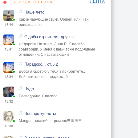
ЛЕНТА
ОБСУЖДАЮТ СЕЙЧАС
Наше лето
Какие чарующие звуки. Орфей, или Пан
однозначно +
13:44
С днём строителя, друзья
Фёдорова Наталья, Анна Р., Спасибо
соавторши. У меня с вами тоже подрядные
13:41
отношения. С наступающим
Парадокс... ст.5.2
Босса я смотрю у тебя в приоритете..
Действительно парадокс...5+++
13:34
Чудо
Бесподобно! Спасибо.
13:32
Всё про куплеты
Mangust, спасибо огромное!!! 🌸🌸🌸
13:30
В самом центре шторма