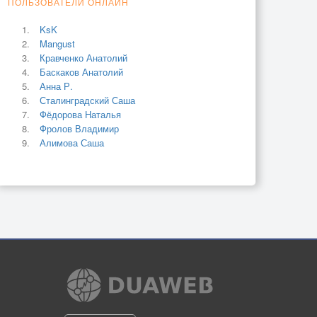
ПОЛЬЗОВАТЕЛИ ОНЛАЙН
KsK
Mangust
Кравченко Анатолий
Баскаков Анатолий
Анна Р.
Сталинградский Саша
Фёдорова Наталья
Фролов Владимир
Алимова Саша