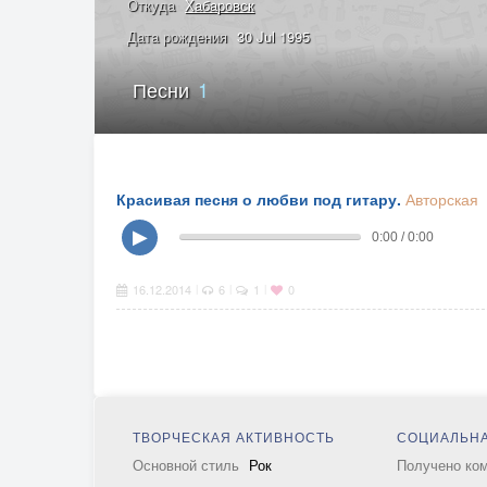
Откуда
Хабаровск
Дата рождения
30 Jul 1995
Песни
1
Красивая песня о любви под гитару.
Авторская
▶
0:00 / 0:00
16.12.2014
6
1
0
|
|
|
ТВОРЧЕСКАЯ АКТИВНОСТЬ
СОЦИАЛЬНА
Основной стиль
Рок
Получено ко