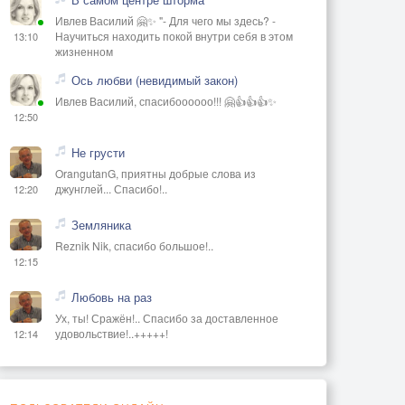
Ивлев Василий 🤗✨ "- Для чего мы здесь? -
Научиться находить покой внутри себя в этом
13:10
жизненном
Ось любви (невидимый закон)
Ивлев Василий, спасибоооооо!!! 🤗👍👍👍✨
12:50
Не грусти
OrangutanG, приятны добрые слова из
джунглей... Спасибо!..
12:20
Земляника
Reznik Nik, спасибо большое!..
12:15
Любовь на раз
Ух, ты! Сражён!.. Спасибо за доставленное
удовольствие!..+++++!
12:14