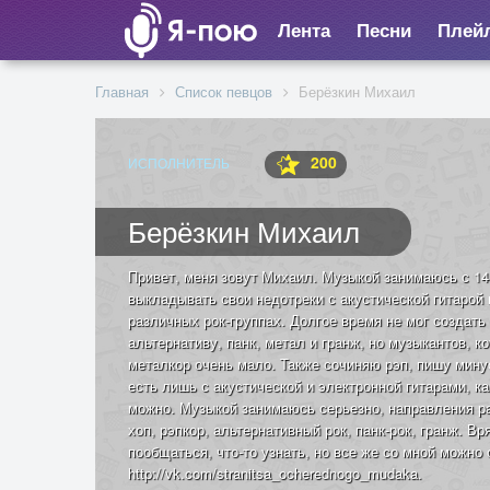
Лента
Песни
Плей
Главная
Список певцов
Берёзкин Михаил
200
ИСПОЛНИТЕЛЬ
Берёзкин Михаил
Привет, меня зовут Михаил. Музыкой занимаюсь с 14 
выкладывать свои недотреки с акустической гитарой в
различных рок-группах. Долгое время не мог создать г
альтернативу, панк, метал и гранж, но музыкантов, к
металкор очень мало. Также сочиняю рэп, пишу минус
есть лишь с акустической и электронной гитарами, к
можно. Музыкой занимаюсь серьезно, направления ра
хоп, рэпкор, альтернативный рок, панк-рок, гранж. В
пообщаться, что-то узнать, но все же со мной можно 
http://vk.com/stranitsa_ocherednogo_mudaka.