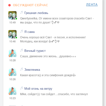
ЛЕНТА
ОБСУЖДАЮТ СЕЙЧАС
Грешная любовь
Qwertysvetka, От имени всех соавторов спасибо Свет -
мы рады, что по душе! 👌💕🌹
10:49
Я сама
Очень хорошо всё Свет - и песня, и исполнение!
Молодец, как всегда! 👍💕👌🌹
10:46
Вечный турист
Саша, движение это жизнь…душевно+++
10:28
Земляника
Какая красота)) и эта симфония дождя👍
10:26
Мой огонь на ветру
Mike, сойдет))) так сойдет…спасибо, что заглянул
10:23