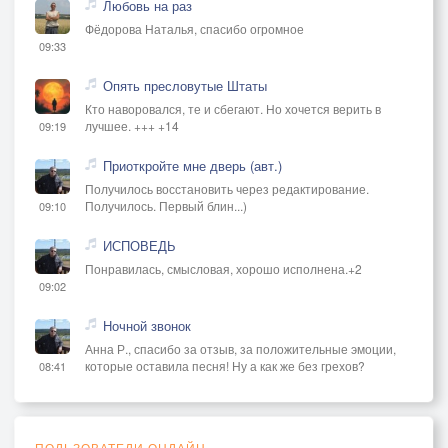
Любовь на раз
Фёдорова Наталья, спасибо огромное
09:33
Опять пресловутые Штаты
Кто наворовался, те и сбегают. Но хочется верить в
лучшее. +++ +14
09:19
Приоткройте мне дверь (авт.)
Получилось восстановить через редактирование.
Получилось. Первый блин...)
09:10
ИСПОВЕДЬ
Понравилась, смысловая, хорошо исполнена.+2
09:02
Ночной звонок
Анна Р., спасибо за отзыв, за положительные эмоции,
которые оставила песня! Ну а как же без грехов?
08:41
ПОЛЬЗОВАТЕЛИ ОНЛАЙН