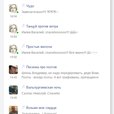
Чудо
Замечательно!!!!! 👋👋👋✨
16:04
Танцуй против ветра
Ивлев Василий, спасибоооооо!!!! 🤗👍✨
15:53
Простые мелочи
Ивлев Василий, спасибоооооо!!! Всё верно!!! 🤗✨✨✨
15:52
Песенка про поэтов
Шпень Владимир, не надо передёргивать, дядя Вова.
Поэты - всегда поэты. А вот графоманы, прячущиеся
14:43
Вальпургиевская ночь
Саллас Николай, Спасибо
13:45
Возьми мое сердце
Задуэтились...) Хорошо!..