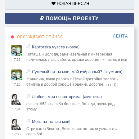
НОВАЯ ВЕРСИЯ
ПОМОЩЬ ПРОЕКТУ
ЛЕНТА
ОБСУЖДАЮТ СЕЙЧАС
Картотека чувств (новое)
Наташа и Володя, замечательная и интересная
получилась у вас работа, друзья дорогие - и песня, и исп
17:23
Суженый ли ты мне, мой избранный? (акустика)
Жанночка, ваша работа с Тёзкой достойна теплоты
отклика и доброй хорошей оценки, дорогие! ++++))!!
17:20
Любовь моя неповторима! (акустика)
osman1953, спасибо большое, Володя, очень рада
этому!
17:04
Мой, ты только мой!
Стрижаков Виктор , Витя, приятно такое услышать,
спасибо!
17:03