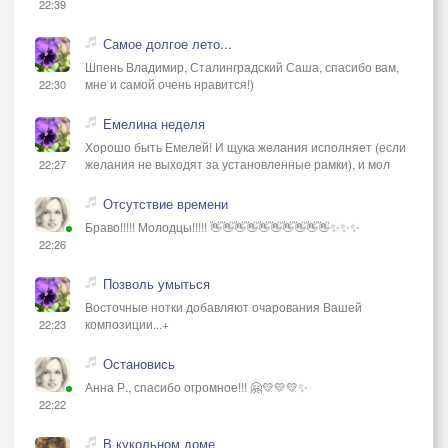
22:39
Самое долгое лето...
Шпень Владимир, Сталинградский Саша, спасибо вам,
мне и самой очень нравится!)
22:30
Емелина неделя
Хорошо быть Емелей! И щука желания исполняет (если
желания не выходят за установленные рамки), и мол
22:27
Отсутствие времени
Браво!!!!! Молодцы!!!!! 👋👋👋👋👋👋👋👋👋👋✨✨✨
22:26
Позволь умыться
Восточные нотки добавляют очарования Вашей
композиции...+
22:23
Остановись
Анна Р., спасибо огромное!!! 🤗💛💛💛✨
22:22
В кукольном доме