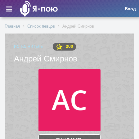
Вход
Главная
Список певцов
Андрей Смирнов
200
ИСПОЛНИТЕЛЬ
Андрей Смирнов