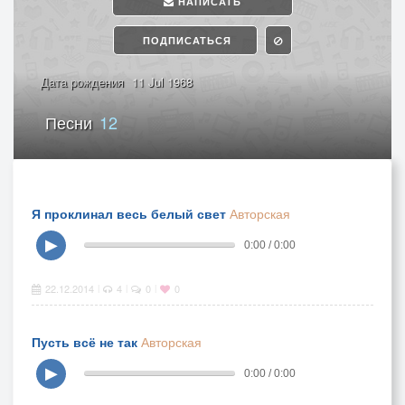
НАПИСАТЬ
ПОДПИСАТЬСЯ
Дата рождения
11 Jul 1968
Песни
12
Я проклинал весь белый свет
Авторская
▶
0:00 / 0:00
22.12.2014
4
0
0
|
|
|
Пусть всё не так
Авторская
▶
0:00 / 0:00