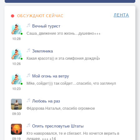
ЛЕНТА
ОБСУЖДАЮТ СЕЙЧАС
Вечный турист
Саша, движение это жизнь…душевно+++
10:28
Земляника
Какая красота)) и эта симфония дождя👍
10:26
Мой огонь на ветру
Mike, сойдет))) так сойдет…спасибо, что заглянул
10:23
Любовь на раз
Фёдорова Наталья, спасибо огромное
09:33
Опять пресловутые Штаты
Кто наворовался, те и сбегают. Но хочется верить в
лучшее. +++ +14
09:19