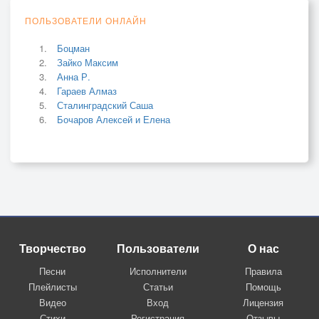
ПОЛЬЗОВАТЕЛИ ОНЛАЙН
Боцман
Зайко Максим
Анна Р.
Гараев Алмаз
Сталинградский Саша
Бочаров Алексей и Елена
Творчество
Пользователи
О нас
Песни
Исполнители
Правила
Плейлисты
Статьи
Помощь
Видео
Вход
Лицензия
Стихи
Регистрация
Отзывы