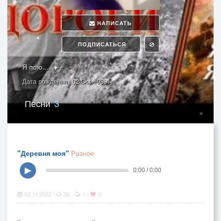
НАПИСАТЬ
ПОДПИСАТЬСЯ
Я пою.... ☀️
Дата рождения
02 Oct 1989
Песни
3
"Деревня моя"
Разное
▶
0:00 / 0:00
02.11.2022
38
1
0
|
|
|