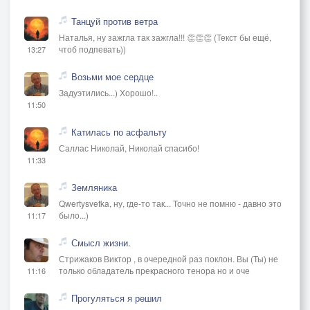
Танцуй против ветра
Наталья, ну зажгла так зажгла!!! 👏👏👏 (Текст бы ещё,
чтоб подпевать))
13:27
Возьми мое сердце
Задуэтились...) Хорошо!..
11:50
Катилась по асфальту
Саллас Николай, Николай спасибо!
11:33
Земляника
Qwertysvetka, ну, где-то так... Точно не помню - давно это
было...)
11:17
Смысл жизни.
Стрижаков Виктор , в очередной раз поклон. Вы (Ты) не
только обладатель прекрасного тенора но и оче
11:16
Прогуляться я решил