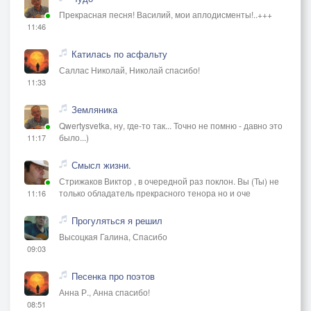
Прекрасная песня! Василий, мои аплодисменты!..+++
11:46
Катилась по асфальту
Саллас Николай, Николай спасибо!
11:33
Земляника
Qwertysvetka, ну, где-то так... Точно не помню - давно это
было...)
11:17
Смысл жизни.
Стрижаков Виктор , в очередной раз поклон. Вы (Ты) не
только обладатель прекрасного тенора но и оче
11:16
Прогуляться я решил
Высоцкая Галина, Спасибо
09:03
Песенка про поэтов
Анна Р., Анна спасибо!
08:51