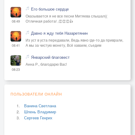
Его большое сердце
Оказывается я не все песни Митяева слышал((
Отличная работа! ,👏👏👏👍
08:49
Давно я жду тебя Назаретянин
Из уст в уста передавали, Ведь явно где-то да приврали,
А мы за чистую монету, Всё хаваем, съедим
08:41
Январский благовест
Анна Р., благодарю Вас!
08:23
ПОЛЬЗОВАТЕЛИ ОНЛАЙН
Ванина Светлана
Шпень Владимир
Сергеев Генрих