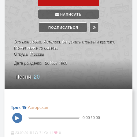
НАПИСАТЬ
ПОДПИСАТЬСЯ
Это мое хобби. Хотелось бы узнать отзывы и критику.
Может какие то советы.
Откуда
Москва
Дата рождения
26 Nov 1969
Песни
20
Трек 49
Авторская
▶
0:00 / 0:00
23.02.2015
7
1
0
|
|
|