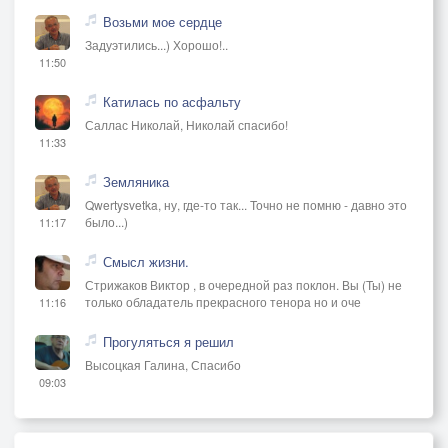
Возьми мое сердце
Задуэтились...) Хорошо!..
11:50
Катилась по асфальту
Саллас Николай, Николай спасибо!
11:33
Земляника
Qwertysvetka, ну, где-то так... Точно не помню - давно это
было...)
11:17
Смысл жизни.
Стрижаков Виктор , в очередной раз поклон. Вы (Ты) не
только обладатель прекрасного тенора но и оче
11:16
Прогуляться я решил
Высоцкая Галина, Спасибо
09:03