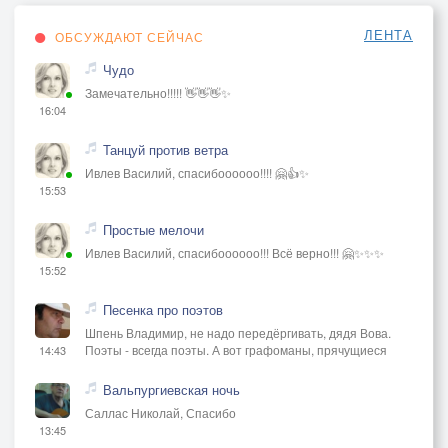
ЛЕНТА
ОБСУЖДАЮТ СЕЙЧАС
Чудо
Замечательно!!!!! 👋👋👋✨
16:04
Танцуй против ветра
Ивлев Василий, спасибоооооо!!!! 🤗👍✨
15:53
Простые мелочи
Ивлев Василий, спасибоооооо!!! Всё верно!!! 🤗✨✨✨
15:52
Песенка про поэтов
Шпень Владимир, не надо передёргивать, дядя Вова.
Поэты - всегда поэты. А вот графоманы, прячущиеся
14:43
Вальпургиевская ночь
Саллас Николай, Спасибо
13:45