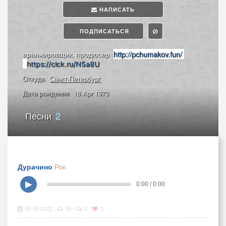
НАПИСАТЬ
ПОДПИСАТЬСЯ
аранжировщик, продюсер
http://pchumakov.fun/
https://clck.ru/N5a8U
Откуда
Санкт-Петербург
Дата рождения
18 Apr 1973
Песни
2
Дурачино
Рок
▶
0:00 / 0:00
05.09.2022
39
2
3
|
|
|