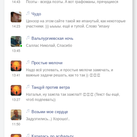
Поэты - всегда поэты. А вот графоманы, прячущиеся
14:43
Чудо
Цензор на этом сайте такой же ипанутый, как некоторые
участники. ))) ыыыы. ещё и тупой. Слово "ипану
14:23
Вальпургиевская ночь
Саллас Николай, Спасибо
13:45
Простые мелочи
Надо всё успевать, и простые мелочи замечать, и
важные задачи решать, как то так )) 👏👏👏
13:41
Танцуй против ветра
Наталья, ну зажгла так зажгла!!! 👏👏👏 (Текст бы ещё,
чтоб подпевать))
13:27
Возьми мое сердце
Задуэтились...) Хорошо!..
11:50
Катилась по асфальту