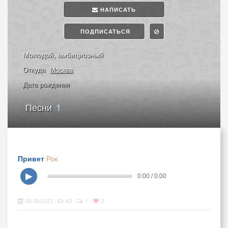
НАПИСАТЬ
ПОДПИСАТЬСЯ
Молодой, амбициозный
Откуда
Москва
Дата рождения
Песни
1
Привет
Рок
▶
0:00 / 0:00
05.08.2022
43
1
2
|
|
|