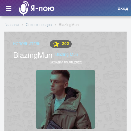
Вход
Главная
Список певцов
BlazingMun
202
ИСПОЛНИТЕЛЬ
BlazingMun
Blazing Mun
Заходил 09.08.2022